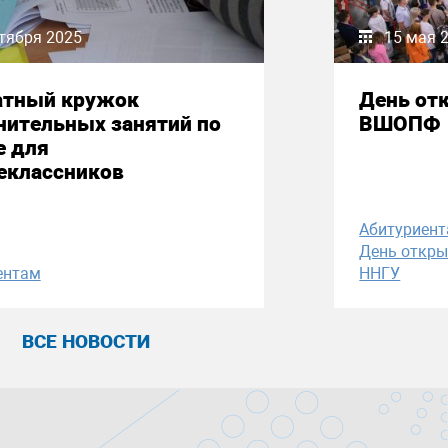
тября 2025
15 мая 
атный кружок
День от
нительных занятий по
ВШОПФ
е для
еклассников
Абитуриен
День откры
ентам
ННГУ
ВСЕ НОВОСТИ