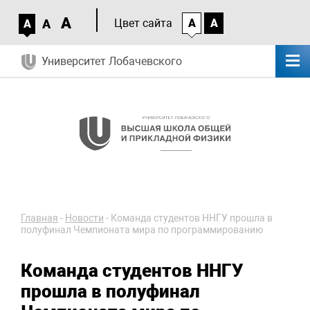
A
A
Цвет сайта
A
A
A
Университет Лобачевского
Главная
-
Новости
-
Команда студентов ННГУ прошла в
полуфинал Чемпионата мира по программированию
Команда студентов ННГУ
прошла в полуфинал