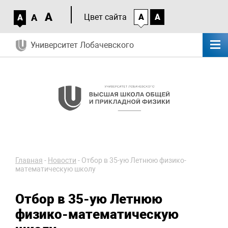
A
A
Цвет сайта
A
A
A
Университет Лобачевского
Главная
-
Новости
-
Отбор в 35-ую Летнюю физико-
математическую школу
Отбор в 35-ую Летнюю
физико-математическую